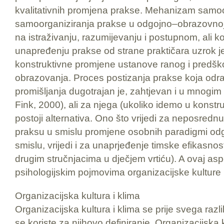
kvalitativnih promjena prakse. Mehanizam samoo
samoorganiziranja prakse u odgojno–obrazovnoj u
na istraživanju, razumijevanju i postupnom, ali 
unapređenju prakse od strane praktičara uzrok je
konstruktivne promjene ustanove ranog i predšk
obrazovanja. Proces postizanja prakse koja odr
promišljanja dugotrajan je, zahtjevan i u mnogim 
Fink, 2000), ali za njega (ukoliko idemo u konst
postoji alternativa. Ono što vrijedi za neposred
praksu u smislu promjene osobnih paradigmi odgo
smislu, vrijedi i za unaprjeđenje timske efikasnost
drugim stručnjacima u dječjem vrtiću). A ovaj aspek
psihologijskim pojmovima organizacijske kulture i
Organizacijska kultura i klima
Organizacijska kultura i klima se prije svega razli
se koriste za njihovo definiranje. Organizacijska k