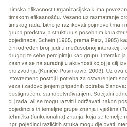
Timska efikasnost Organizacijska klima povezana
timskom efikasnošću. Vezano uz razmatranje pro
timskog rada, bitno je razlikovati pojmove tima 
grupa predstavlja strukturu s posebnim karakteri
pojedinaca. Schein (1965, prema Petz, 1985) ka
čini određen broj ljudi u međusobnoj interakciji, k
drugog te sebe percipiraju kao grupu. Interakci
zasniva se na suradnji u aktivnosti kojoj je cilj i
proizvodnja (Kuničić-Posinković, 2003). Uz ovu cil
istovremeno postoji i potreba za ostvarenjem so
veza i zadovoljenjem pripadnih potreba članova:
postignućem, samopotvrđivanjem. Socijalni odno
cilj rada, ali se mogu razviti i održavati nakon po
pojedinci s tri temeljne grupe znanja i vještina (T
tehnička (funkcionalna) znanja, koja se temelje n
npr. pojedinci različitih struka mogu djelovati inte