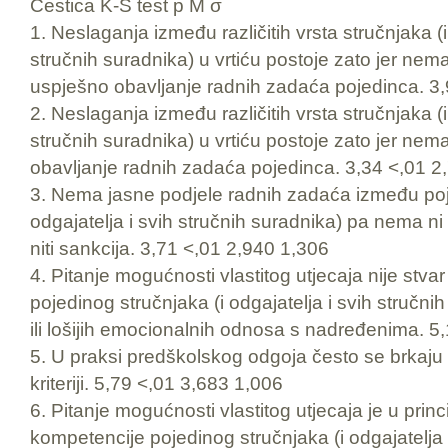
Čestica K-S test p M σ
1. Neslaganja između različitih vrsta stručnjaka (i
stručnih suradnika) u vrtiću postoje zato jer n
uspješno obavljanje radnih zadaća pojedinca. 3
2. Neslaganja između različitih vrsta stručnjaka (i
stručnih suradnika) u vrtiću postoje zato jer n
obavljanje radnih zadaća pojedinca. 3,34 <,01 2
3. Nema jasne podjele radnih zadaća između poje
odgajatelja i svih stručnih suradnika) pa nema ni
niti sankcija. 3,71 <,01 2,940 1,306
4. Pitanje mogućnosti vlastitog utjecaja nije stv
pojedinog stručnjaka (i odgajatelja i svih stručni
ili lošijih emocionalnih odnosa s nadređenima. 5
5. U praksi predškolskog odgoja često se brkaju 
kriteriji. 5,79 <,01 3,683 1,006
6. Pitanje mogućnosti vlastitog utjecaja je u prin
kompetencije pojedinog stručnjaka (i odgajatelja i