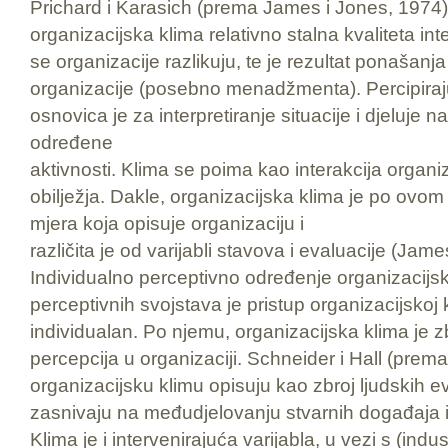
Prichard i Karasich (prema James i Jones, 1974) 
organizacijska klima relativno stalna kvaliteta int
se organizacije razlikuju, te je rezultat ponašanj
organizacije (posebno menadžmenta). Percipiraju 
osnovica je za interpretiranje situacije i djeluje n
određene
aktivnosti. Klima se poima kao interakcija organiza
obilježja. Dakle, organizacijska klima je po ovom
mjera koja opisuje organizaciju i
različita je od varijabli stavova i evaluacije (Jam
Individualno perceptivno određenje organizacijsk
perceptivnih svojstava je pristup organizacijskoj k
individualan. Po njemu, organizacijska klima je zb
percepcija u organizaciji. Schneider i Hall (pre
organizacijsku klimu opisuju kao zbroj ljudskih e
zasnivaju na međudjelovanju stvarnih događaja i 
Klima je i intervenirajuća varijabla, u vezi s (indust