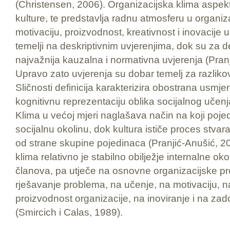
(Christensen, 2006). Organizacijska klima aspekt
kulture, te predstavlja radnu atmosferu u organiza
motivaciju, proizvodnost, kreativnost i inovacije u
temelji na deskriptivnim uvjerenjima, dok su za de
najvažnija kauzalna i normativna uvjerenja (Pran
Upravo zato uvjerenja su dobar temelj za razlikov
Sličnosti definicija karakterizira obostrana usmje
kognitivnu reprezentaciju oblika socijalnog učenj
Klima u većoj mjeri naglašava način na koji poje
socijalnu okolinu, dok kultura ističe proces stvara
od strane skupine pojedinaca (Pranjić-Anušić, 2
klima relativno je stabilno obilježje internalne oko
članova, pa utječe na osnovne organizacijske p
rješavanje problema, na učenje, na motivaciju, na
proizvodnost organizacije, na inoviranje i na za
(Smircich i Calas, 1989).