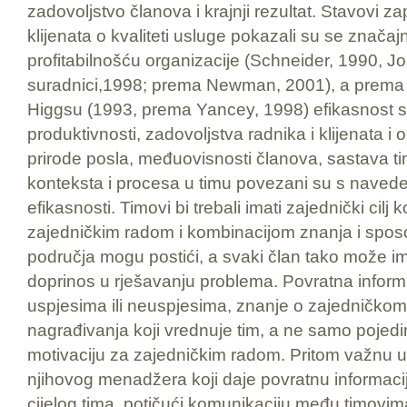
zadovoljstvo članova i krajnji rezultat. Stavovi z
klijenata o kvaliteti usluge pokazali su se znač
profitabilnošću organizacije (Schneider, 1990, J
suradnici,1998; prema Newman, 2001), a prema
Higgsu (1993, prema Yancey, 1998) efikasnost se
produktivnosti, zadovoljstva radnika i klijenata 
prirode posla, međuovisnosti članova, sastava t
konteksta i procesa u timu povezani su s naveden
efikasnosti. Timovi bi trebali imati zajednički cilj k
zajedničkim radom i kombinacijom znanja i sposobn
područja mogu postići, a svaki član tako može imat
doprinos u rješavanju problema. Povratna inform
uspjesima ili neuspjesima, znanje o zajedničkom 
nagrađivanja koji vrednuje tim, a ne samo pojedi
motivaciju za zajedničkim radom. Pritom važnu 
njihovog menadžera koji daje povratnu informacij
cijelog tima, potičući komunikaciju među timovima