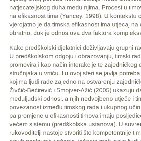
natjecateljskog duha među njima. Procesi u timov
na efikasnost tima (Yancey, 1998). U kontekstu o
vjerojatno je da timska efikasnost ima utjecaj na 
obratno, dok je odnos ova dva faktora kompleksan 
Kako predškolski djelatnici doživljavaju grupni ra
U predškolskom odgoju i obrazovanju, timski rad
promovira i kao način interakcije te zajedničkog dj
stručnjaka u vrtiću. I u ovoj sferi se javlja potr
kojima ljudi rade zajedno na ostvarenju zajedničk
Živčić-Bećirević i Smojver-Ažić (2005) ukazuju da 
međuljudski odnosi, a njih nedvojbeno utječe i t
povezanost između timskog rada i ukupnog učinka
pa promjene u efikasnosti timova imaju posljedi
većem sistemu (predškolska ustanova). U suvre
rukovoditelji nastoje stvoriti što kompetentnije ti