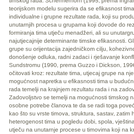
timskog rada. Schermerhorn (1995, prema Ingram
teorijskom modelu sugerira da se efikasnost tima
individualne i grupne rezultate rada, koji su prod
unutarnjih procesa u grupama koji dovode do rez
formiranja tima utječu menadžeri, ali su unutargr
najutjecajnije determinante timske efikasnosti. G
grupe su orijentacija zajedničkom cilju, kohezivn
donošenje odluka, radni zadaci i rješavanje konf
Sundstromu (1990, prema Guzzo i Dickson, 1996
očitovati kroz: rezultate tima, utjecaj grupe na nj
mogućnost napretka u efikasnosti tima u budućno
rada temelji na krajnjem rezultatu rada i na zado
Zadovoljstvo se temelji na mogućnosti timskog n
osobne potrebe članova te da se radi toga poveć
kao što su vrste timova, struktura, sastav, zat
heterogenost tima u pogledu dobi, spola, vještina
utječu na unutarnje procese u timovima koji na kr