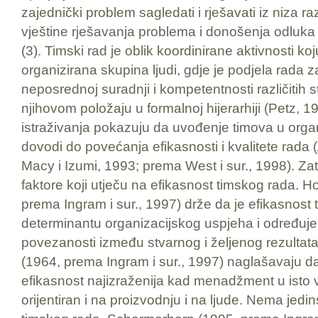
zajednički problem sagledati i rješavati iz niza raz
vještine rješavanja problema i donošenja odluka (
(3). Timski rad je oblik koordinirane aktivnosti k
organizirana skupina ljudi, gdje je podjela rada
neposrednoj suradnji i kompetentnosti različitih 
njihovom položaju u formalnoj hijerarhiji (Petz, 19
istraživanja pokazuju da uvođenje timova u organ
dovodi do povećanja efikasnosti i kvalitete rada
Macy i Izumi, 1993; prema West i sur., 1998). Zato
faktore koji utječu na efikasnost timskog rada. H
prema Ingram i sur., 1997) drže da je efikasnost t
determinantu organizacijskog uspjeha i određuje
povezanosti između stvarnog i željenog rezultat
(1964, prema Ingram i sur., 1997) naglašavaju da
efikasnost najizraženija kad menadžment u isto vr
orijentiran i na proizvodnju i na ljude. Nema jedi