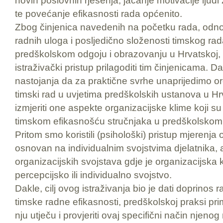
novih poslovnih rješenja, jačanje motivacije ljud
te povećanje efikasnosti rada općenito.
Zbog činjenica navedenih na početku rada, odnosn
radnih uloga i posljedično složenosti timskog rad
predškolskom odgoju i obrazovanju u Hrvatskoj,
istraživački pristup prilagoditi tim činjenicama. D
nastojanja da za praktične svrhe unaprijedimo or
timski rad u uvjetima predškolskih ustanova u Hrv
izmjeriti one aspekte organizacijske klime koji su u
timskom efikasnošću stručnjaka u predškolskom 
Pritom smo koristili (psihološki) pristup mjerenja 
osnovan na individualnim svojstvima djelatnika, 
organizacijskih svojstava gdje je organizacijska
percepcijsko ili individualno svojstvo.
Dakle, cilj ovog istraživanja bio je dati doprino
timske radne efikasnosti, predškolskoj praksi prim
nju utječu i provjeriti ovaj specifični način njeno