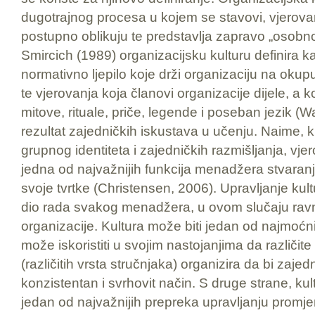
dugotrajnog procesa u kojem se stavovi, vjerovan
postupno oblikuju te predstavlja zapravo „osobno
Smircich (1989) organizacijsku kulturu definira kao
normativno ljepilo koje drži organizaciju na okupu; 
te vjerovanja koja članovi organizacije dijele, a k
mitove, rituale, priče, legende i poseban jezik (Wa
rezultat zajedničkih iskustava u učenju. Naime, k
grupnog identiteta i zajedničkih razmišljanja, vjer
jedna od najvažnijih funkcija menadžera stvaranj
svoje tvrtke (Christensen, 2006). Upravljanje kultu
dio rada svakog menadžera, u ovom slučaju ravn
organizacije. Kultura može biti jedan od najmoćni
može iskoristiti u svojim nastojanjima da različite
(različitih vrsta stručnjaka) organizira da bi zaje
konzistentan i svrhovit način. S druge strane, kul
jedan od najvažnijih prepreka upravljanju promje