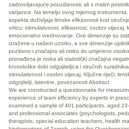
zadovoljavajuće pouzdanosti, ali s malim posto
varijance. Na temelju ovog mjernog instrumenta, 
aspekta doživljaja timske efikasnosti kod stručn
vrtiću: stimulativnost, efikasnost, osobni utjecaj, k
emocionalno vrednovanje. Ove dimenzije su statis
izražene u našem uzorku, a sve dimenzije upit
pozitivno i značajno ali nisko do umjereno viso
pronađena je niska ali statistički značajna neg
kronološke dobi odgojiteljica i stručnih suradnika
stimulativnost i osobni utjecaj. Ključne riječi: tims
odgojitelji, latentne, povezanosti Abstract
We are constructed a questionnaire for measurin
experience of team efficiency by experts in pre
examined a sample of 401 participants, aged 23-
and professional associates (psychologists, pe
therapists, special education teachers, health m
kindergartens of Zagreb, using the Questionnair