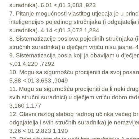
suradnika). 6,01 <,01 3,683 ,923
7. Pitanje mogućnosti vlastitog utjecaja je u princ
inteligencije» pojedinog stručnjaka (i odgajatelja 
suradnika). 4,14 <,01 3,072 1,284
8. Sistematizacije poslova pojedinih stručnjaka (i 
stručnih suradnika) u dječjem vrtiću nisu jasne. 
9. Sistematizacija posla koji ja obavljam u dječjem
<,01 4,220 ,7292
10. Mogu sa sigurnošću procijeniti da svoj posao
5,88 <,01 3,663 ,9049
11. Mogu sa sigurnošću procijeniti da li neki drugi 
svih stručni suradnici) u dječjem vrtiću dobro ra
3,160 1,177
12. Glavni razlog slabog radnog učinka većeg bro
odgajatelja i svih stručnih suradnika) je nerazvij
3,26 <,01 2,823 1,190