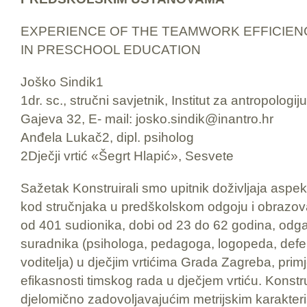
EXPERIENCE OF THE TEAMWORK EFFICIEN
IN PRESCHOOL EDUCATION
Joško Sindik1
1dr. sc., stručni savjetnik, Institut za antropologi
Gajeva 32, E- mail: josko.sindik@inantro.hr
Anđela Lukač2, dipl. psiholog
2Dječji vrtić «Šegrt Hlapić», Sesvete
Sažetak Konstruirali smo upitnik doživljaja aspek
kod stručnjaka u predškolskom odgoju i obrazova
od 401 sudionika, dobi od 23 do 62 godina, odgaja
suradnika (psihologa, pedagoga, logopeda, defe
voditelja) u dječjim vrtićima Grada Zagreba, prim
efikasnosti timskog rada u dječjem vrtiću. Konstru
djelomično zadovoljavajućim metrijskim karakter