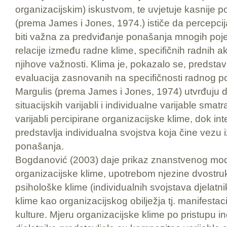
organizacijskim) iskustvom, te uvjetuje kasnije 
(prema James i Jones, 1974.) ističe da percepci
biti važna za predviđanje ponašanja mnogih poj
relacije između radne klime, specifičnih radnih ak
njihove važnosti. Klima je, pokazalo se, predstav
evaluacija zasnovanih na specifičnosti radnog po
Margulis (prema James i Jones, 1974) utvrđuju
situacijskih varijabli i individualne varijable smatr
varijabli percipirane organizacijske klime, dok int
predstavlja individualna svojstva koja čine vezu i
ponašanja.
Bogdanović (2003) daje prikaz znanstvenog mode
organizacijske klime, upotrebom njezine dvostru
psihološke klime (individualnih svojstava djelatnik
klime kao organizacijskog obilježja tj. manifestac
kulture. Mjeru organizacijske klime po pristupu i