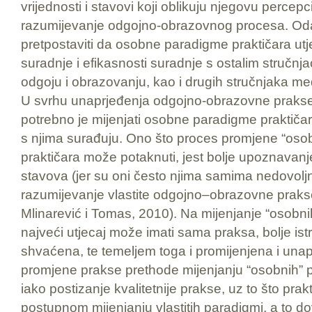
vrijednosti i stavovi koji oblikuju njegovu percepc
razumijevanje odgojno-obrazovnog procesa. Oda
pretpostaviti da osobne paradigme praktičara utje
suradnje i efikasnosti suradnje s ostalim stručn
odgoju i obrazovanju, kao i drugih stručnjaka m
U svrhu unaprjeđenja odgojno-obrazovne prakse (a
potrebno je mijenjati osobne paradigme praktičara
s njima surađuju. Ono što proces promjene “os
praktičara može potaknuti, jest bolje upoznavanje v
stavova (jer su oni često njima samima nedovoljno
razumijevanje vlastite odgojno–obrazovne prakse
Mlinarević i Tomas, 2010). Na mijenjanje “osobni
najveći utjecaj može imati sama praksa, bolje is
shvaćena, te temeljem toga i promijenjena i unap
promjene prakse prethode mijenjanju “osobnih” p
iako postizanje kvalitetnije prakse, uz to što prak
postupnom mijenjanju vlastitih paradigmi, a to do