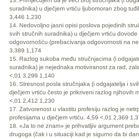
13. Primjećujem da je veći broj stručnjaka (i odgaj
suradnika) u dječjem vrtiću ljubomoran zbog tuđi
3,446 1,230
14. Nedovoljno jasni opisi poslova pojedinih struč
svih stručnih suradnika) u dječjem vrtiću dovode
odgovornošću (prebacivanja odgovornosti na ne
3,389 1,174
15. Razlog sukoba među stručnjacima (i odgajatel
suradnika) je nejednaka motiviranost za rad, zal
<,01 3,299 1,140
16. Stresnost posla stručnjaka (i odgajatelja i sv
dječjem vrtiću često je prikriveni razlog njihovi
<,01 2,412 1,230
17. Zatvorenost u vlastitu profesiju razlog je net
profesijama u dječjem vrtiću. 4,59 <,01 2,369 1,
18. «Ja to ne znam» je prihvatljiv argument preb
drugoga (čak i u situaciji kad je sigurno da bi 