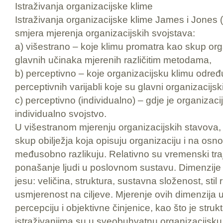
Istraživanja organizacijske klime
Istraživanja organizacijske klime James i Jones (19
smjera mjerenja organizacijskih svojstava:
a) višestrano – koje klimu promatra kao skup orga
glavnih učinaka mjerenih različitim metodama,
b) perceptivno – koje organizacijsku klimu odre
perceptivnih varijabli koje su glavni organizacijski
c) perceptivno (individualno) – gdje je organizacij
individualno svojstvo.
U višestranom mjerenju organizacijskih stavova, 
skup obilježja koja opisuju organizaciju i na osno
međusobno razlikuju. Relativno su vremenski traj
ponašanje ljudi u poslovnom sustavu. Dimenzije 
jesu: veličina, struktura, sustavna složenost, stil
usmjerenost na ciljeve. Mjerenje ovih dimenzija u
percepciju i objektivne činjenice, kao što je stru
istraživanjima su u sveobuhvatnu organizacijsku 