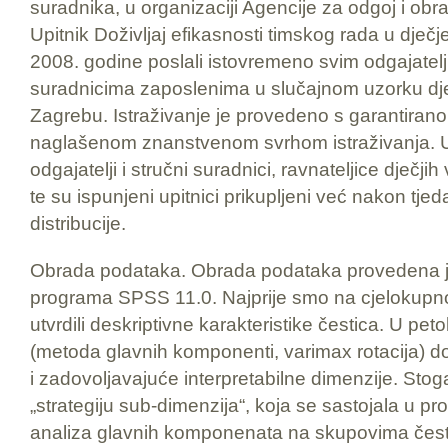
suradnika, u organizaciji Agencije za odgoj i o
Upitnik Doživljaj efikasnosti timskog rada u dječje
2008. godine poslali istovremeno svim odgajatelj
suradnicima zaposlenima u slučajnom uzorku dje
Zagrebu. Istraživanje je provedeno s garantira
naglašenom znanstvenom svrhom istraživanja. Upi
odgajatelji i stručni suradnici, ravnateljice dječjih 
te su ispunjeni upitnici prikupljeni već nakon tj
distribucije.
Obrada podataka. Obrada podataka provedena j
programa SPSS 11.0. Najprije smo na cjelokupn
utvrdili deskriptivne karakteristike čestica. U pe
(metoda glavnih komponenti, varimax rotacija) d
i zadovoljavajuće interpretabilne dimenzije. Stoga
„strategiju sub-dimenzija“, koja se sastojala u p
analiza glavnih komponenata na skupovima čest