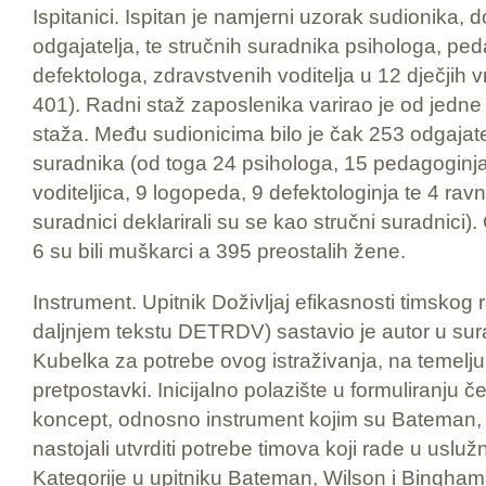
Ispitanici. Ispitan je namjerni uzorak sudionika, 
odgajatelja, te stručnih suradnika psihologa, pe
defektologa, zdravstvenih voditelja u 12 dječjih 
401). Radni staž zaposlenika varirao je od jedn
staža. Među sudionicima bilo je čak 253 odgajatel
suradnika (od toga 24 psihologa, 15 pedagoginja
voditeljica, 9 logopeda, 9 defektologinja te 4 ravna
suradnici deklarirali su se kao stručni suradnici)
6 su bili muškarci a 395 preostalih žene.
Instrument. Upitnik Doživljaj efikasnosti timskog 
daljnjem tekstu DETRDV) sastavio je autor u surad
Kubelka za potrebe ovog istraživanja, na temelj
pretpostavki. Inicijalno polazište u formuliranju če
koncept, odnosno instrument kojim su Bateman,
nastojali utvrditi potrebe timova koji rade u usluž
Kategorije u upitniku Bateman, Wilson i Binghama