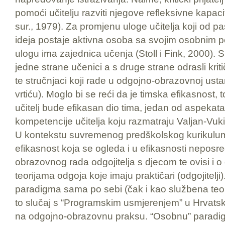
pomoći učitelju razviti njegove refleksivne kapaci
sur., 1979). Za promjenu uloge učitelja koji od pa
ideja postaje aktivna osoba sa svojim osobnim 
ulogu ima zajednica učenja (Stoll i Fink, 2000). 
jedne strane učenici a s druge strane odrasli kritički
te stručnjaci koji rade u odgojno-obrazovnoj ustan
vrtiću). Moglo bi se reći da je timska efikasnost,
učitelj bude efikasan dio tima, jedan od aspeka
kompetencije učitelja koju razmatraju Valjan-Vuki
U kontekstu suvremenog predškolskog kurikulum
efikasnost koja se ogleda i u efikasnosti nepos
obrazovnog rada odgojitelja s djecom te ovisi i o
teorijama odgoja koje imaju praktičari (odgojitelj
paradigma sama po sebi (čak i kao službena teorij
to slučaj s “Programskim usmjerenjem” u Hrvatsko
na odgojno-obrazovnu praksu. “Osobnu” paradig