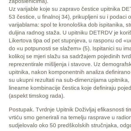
zaposlenicima).
Uz varijable koje su zapravo čestice upitnika DETR
53 čestice, u finalnoj 34), prikupljeni su i podac
varijablama: spol te kronološka dob ispitanika, 
duljina radnog staža. U upitniku DETRDV je koriš
Likertova tipa od pet stupnjeva, u rasponu od «
do «u potpunosti se slažem» (5). Ispitanici su ima
kolikoj se mjeri slažu sa sadržajem pojedinih tvrd
reprezentirale mišljenja i stavove. Uz demografsk
upitnika, nakon komponentnih analiza definirano je
su ukupni rezultati na sub-dimenzijama upitnika
linearne kombinacije čestica koje definiraju poje
(aspekt timskog rada).
Postupak. Tvrdnje Upitnik Doživljaj efikasnosti 
vrtiću smo generirali na temelju rasprave u radioni
sudjelovalo oko 50 predškolskih stručnjaka, odgoji