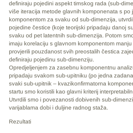
definiraju pojedini aspekt timskog rada (sub-dime
više iteracija metode glavnih komponenata s p
komponentom za svaku od sub-dimenzija, utvrdili
pojedine čestice (koje teorijski pripadaju danoj su
svaku od pet latentnih sub-dimenzija. Potom smo e
imaju korelaciju s glavnom komponentom manju 
provjerili pouzdanost svih preostalih čestica zaje
definiraju pojedinu sub-dimenziju.
Opredjeljenjem za zasebnu komponentnu analizu
pripadaju svakom sub-upitniku (po jedna zadan
svaki sub-upitnik – kvazikonfirmatorna komponen
startu smo koristili kao glavni kriterij interpretab
Utvrdili smo i povezanosti dobivenih sub-dimenz
varijablama dobi i duljine radnog staža.
Rezultati