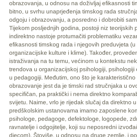
obrazovanja, u odnosu na doživljaj efikasnosti t
bitno, u svrhu unaprjeđenja timskog rada stručn
odgoju i obrazovanju, a posredno i dobrobiti sa
Tijekom posljednjih godina, postoji niz teorijskih pr
indirektno nastoje protumačiti problematiku vezan
efikasnosti timskog rada i njegovih preduvjeta (
organizacijske kulture i klime). Također, proveden 
istraživanja na tu temu, većinom u kontekstu ne
trendova u organizacijskoj psihologiji, psihologij
u pedagogiji. Međutim, ono što je karakteristično
obrazovanje jest da je timski rad stručnjaka u o
specifičan, pa praktički i nema direktno komparabi
svijetu. Naime, vrlo je rijedak slučaj da direktno 
predškolskim ustanovama imamo zaposlene kom
psihologe, pedagoge, defektologe, logopede, zdr
ravnatelje i odgojitelje, koji su neposredni izvođ
djecom). Štoviše, u odnosu na druge zemlje, i po