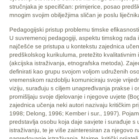
stručnjaka je specifičan: primjerice, posao pred
mnogim svojim obilježjima sličan je poslu liječni
Pedagogijski pristup problemu timske efikasnosti
U suvremenoj pedagogiji, aspektu timskog rada i
najčešće se pristupa u kontekstu zajednica uče
predškolskog kurikuluma, pretežito kvalitativnim
(akcijska istraživanja, etnografska metoda). Za
definirati kao grupu svojom voljom udruženih o
vremenskom razdoblju komuniciraju svoje vrijedn
viziju, surađuju s ciljem unapređivanja prakse i o
promišljaju svoje djelovanje i njegove uvjete (Bo
zajednica učenja neki autori nazivaju kritičkim p
1998; Delong, 1996; Kember i sur., 1997). Pojam kr
predstavlja osobu koja daje savjete i surađuje s 
istraživanju, te je više zainteresiran za njegov
napredovanje istraživanja. Naime, kritički prijatelj