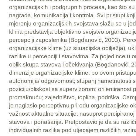
organizacijskih i podgrupnih procesa, kao što su 
nagrada, komunikacija i kontrola. Svi pristupi ko
mjerenju organizacijskih svojstava slažu se u je
klima predstavlja objektivno svojstvo organizacij
percepciji zaposlenika (Bogdanović, 2003). Perc
organizacijske klime (uz situacijska obilježja), ukl
razlike u percepciji i stavovima. Za pojedince u o
oblik skupa stavova i očekivanja (Bogdanović, 2
dimenzije organizacijske klime, po ovom pristupu
autonomija/ odgovornost; stupanj nametnutosti s
poziciju/bliskost sa supervizorom; orijentiranos
promaknuću; zajedništvo, toplina, podrška. Camp
je naglasio perceptivnu prirodu organizacijske ok
važnost aktualne situacije, nasuprot percipiranoj
stavova i ponašanja. Pretpostavio je da su različit
individualnih razlika pod utjecajem različitih razi