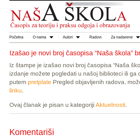
Početna
O nama
Autori
Radovi
Za nadarene
Izašao je novi broj časopisa “Naša škola” b
Iz štampe je izašao novi broj časopisa “Naša škol
izdanje možete pogledati u našoj biblioteci ili g
putem
pretplate
Pregled objavljenih radova, mož
linku
.
Ovaj članak je pisan u kategoriji
Aktuelnosti
.
Komentariši