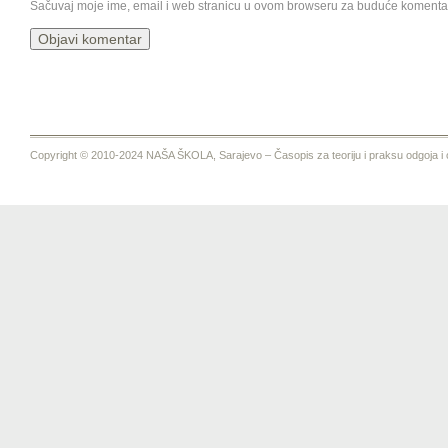
Sačuvaj moje ime, email i web stranicu u ovom browseru za buduće komenta
Copyright © 2010-2024 NAŠA ŠKOLA, Sarajevo – Časopis za teoriju i praksu odgoja i