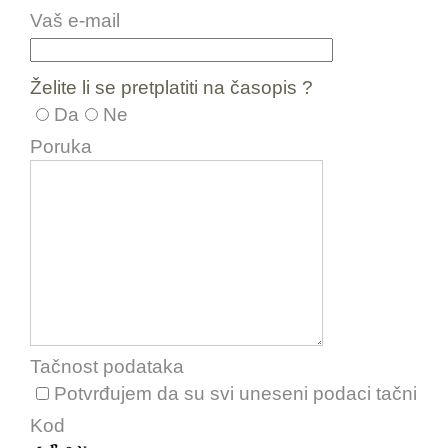
Vaš e-mail
Želite li se pretplatiti na časopis ?
Da
Ne
Poruka
Tačnost podataka
Potvrđujem da su svi uneseni podaci tačni
Kod