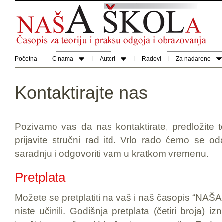
Početna
O nama
Autori
Radovi
Za nadarene
Kontaktirajte nas
Pozivamo vas da nas kontaktirate, predložite 
prijavite stručni rad itd. Vrlo rado ćemo se 
saradnju i odgovoriti vam u kratkom vremenu.
Pretplata
Možete se pretplatiti na vaš i naš časopis “NAŠ
niste učinili. Godišnja pretplata (četiri broja) 