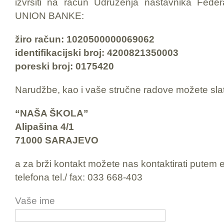
izvršiti na račun Udruženja nastavnika Fede
UNION BANKE:
žiro račun: 1020500000069062
identifikacijski broj: 4200821350003
poreski broj: 0175420
Narudžbe, kao i vaše stručne radove možete slat
“NAŠA ŠKOLA”
Alipašina 4/1
71000 SARAJEVO
a za brži kontakt možete nas kontaktirati putem e
telefona tel./ fax: 033 668-403
Vaše ime