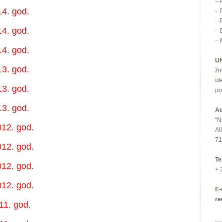
– 
4. god.
– 
– 
4. god.
– 
– 
4. god.
U
3. god.
ži
id
3. god.
po
3. god.
Ad
“N
012. god.
Al
7
012. god.
Te
012. god.
+ 
012. god.
E-
re
11. god.