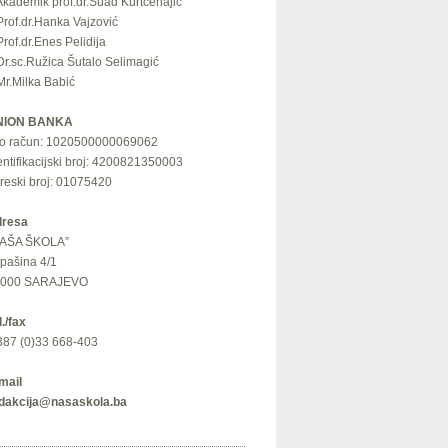
Akademik prof.dr.Suad Kurtćehajić
Prof.dr.Hanka Vajzović
Prof.dr.Enes Pelidija
Dr.sc.Ružica Šutalo Selimagić
Mr.Milka Babić
NION BANKA
ro račun: 1020500000069062
entifikacijski broj: 4200821350003
reski broj: 01075420
resa
AŠA ŠKOLA”
ipašina 4/1
1000 SARAJEVO
l./fax
387 (0)33 668-403
mail
dakcija@nasaskola.ba