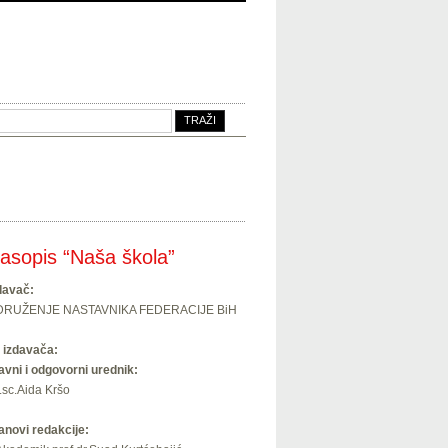
asopis “Naša škola”
davač:
DRUŽENJE NASTAVNIKA FEDERACIJE BiH
 izdavača:
avni i odgovorni urednik:
.sc.Aida Kršo
anovi redakcije: