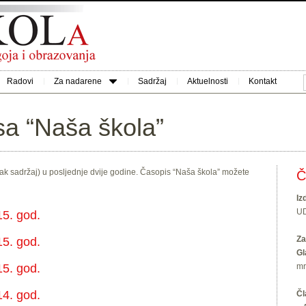
Radovi
Za nadarene
Sadržaj
Aktuelnosti
Kontakt
sa “Naša škola”
tak sadržaj) u posljednje dvije godine. Časopis “Naša škola” možete
Č
Iz
U
5. god.
Za
5. god.
Gl
5. god.
mr
4. god.
Čl